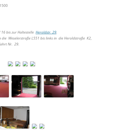
61500
16 bis zur Haltestelle
Heroldstr. 29
.
 die Weselerstraße L551 bis links in die Heroldstraße K2,
ahrt Nr. 29.