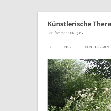
Zum
Inhalt
springen
Künstlerische Ther
Berufsverband BKT g.e.V.
BKT
INFOS
THERAPIEFORMEN
AKTUELLE UND VERGANGENE
TERMINE
STELLENAUSSCHREIBUNGEN
VERLINKUNGEN
FAQ
ARCHIVBILDER