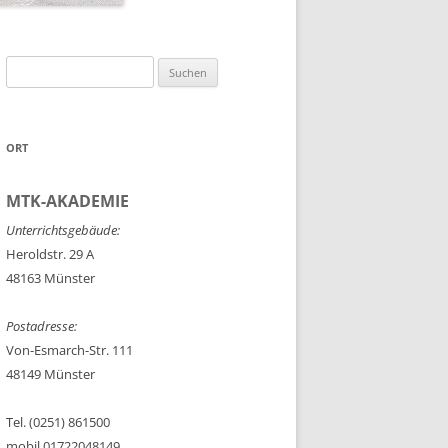
Suchen
nach:
ORT
MTK-AKADEMIE
Unterrichtsgebäude:
Heroldstr. 29 A
48163 Münster
Postadresse:
Von-Esmarch-Str. 111
48149 Münster
Tel. (0251) 861500
mobil 01722048149