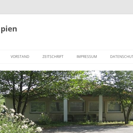
apien
VORSTAND
ZEITSCHRIFT
IMPRESSUM
DATENSCHU
NEWS ZU PUBLIKATIONEN
HINWEISE
EMPFEHLUNGEN
SYMPOSION
BILDER VOM
VERANSTALTUNGSRAUM