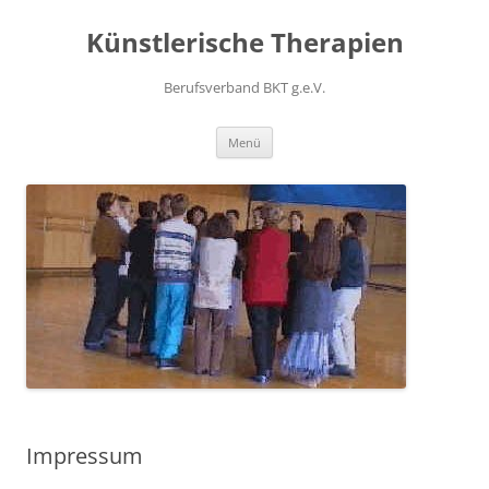
Zum
Inhalt
Künstlerische Therapien
springen
Berufsverband BKT g.e.V.
Menü
Impressum