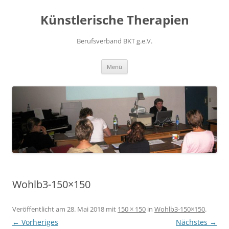
Zum
Inhalt
Künstlerische Therapien
springen
Berufsverband BKT g.e.V.
Menü
Wohlb3-150×150
Veröffentlicht am
28. Mai 2018
mit
150 × 150
in
Wohlb3-150×150
.
← Vorheriges
Nächstes →